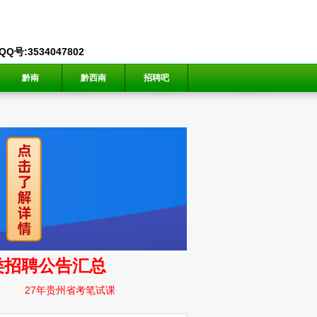
号:3534047802
黔南
黔西南
招聘吧