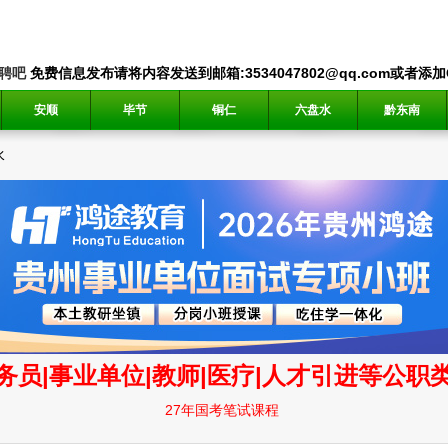
聘吧
免费信息发布请将内容发送到邮箱:3534047802@qq.com或者添加QQ
安顺
毕节
铜仁
六盘水
黔东南
水