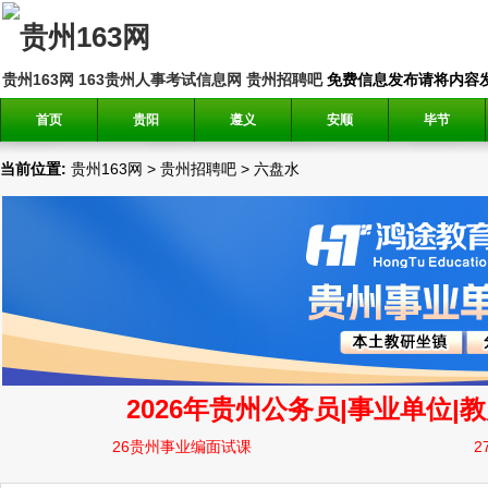
贵州163网
163贵州人事考试信息网
贵州招聘吧
免费信息发布请将内容发送到邮
首页
贵阳
遵义
安顺
毕节
当前位置:
贵州163网
>
贵州招聘吧
>
六盘水