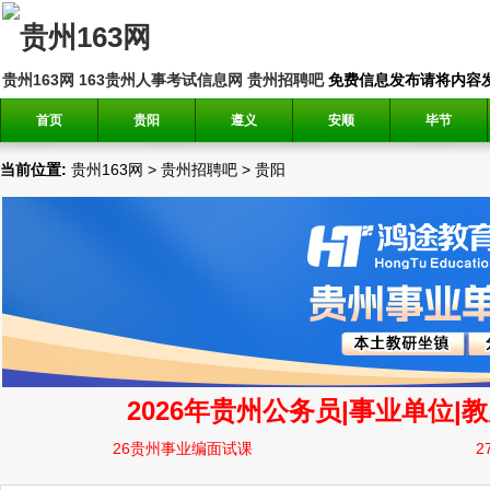
贵州163网
163贵州人事考试信息网
贵州招聘吧
免费信息发布请将内容发送到邮
首页
贵阳
遵义
安顺
毕节
当前位置:
贵州163网
>
贵州招聘吧
>
贵阳