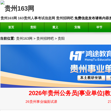
贵州163网
163贵州人事考试信息网
贵州招聘吧
免费信息发布请将内容发送到邮
首页
贵阳
遵义
安顺
毕节
当前位置:
贵州163网
>
贵州招聘吧
>
贵阳