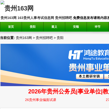
贵州163网
163贵州人事考试信息网
贵州招聘吧
免费信息发布请将内容发送到邮
首页
贵阳
遵义
安顺
毕节
当前位置:
贵州163网
>
贵州招聘吧
>
贵阳