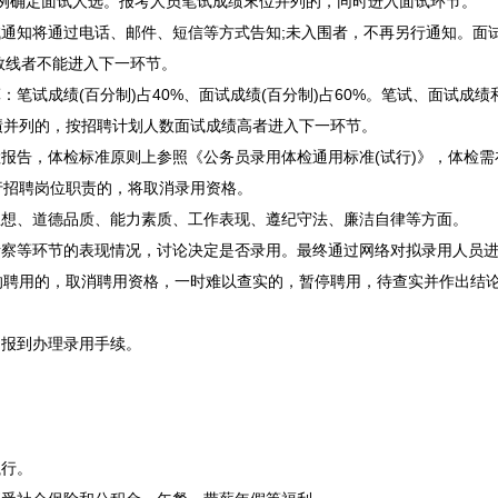
比例确定面试人选。报考人员笔试成绩末位并列的，同时进入面试环节。
知将通过电话、邮件、短信等方式告知;未入围者，不再另行通知。面试
数线者不能进入下一环节。
笔试成绩(百分制)占40%、面试成绩(百分制)占60%。笔试、面试成
绩并列的，按
招聘
计划人数面试成绩高者进入下一环节。
报告，体检标准原则上参照《
公务员
录用体检通用标准(试行)》，体检
行
招聘
岗位职责的，将取消录用资格。
思想、道德品质、能力素质、工作表现、遵纪守法、廉洁自律等方面。
察等环节的表现情况，讨论决定是否录用。最终通过网络对拟录用人员进
响聘用的，取消聘用资格，一时难以查实的，暂停聘用，待查实并作出结
报到办理录用手续。
行。