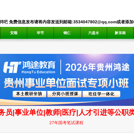
聘吧
免费信息发布请将内容发送到邮箱:3534047802@qq.com或者添加QQ
安顺
毕节
铜仁
六盘水
黔东南