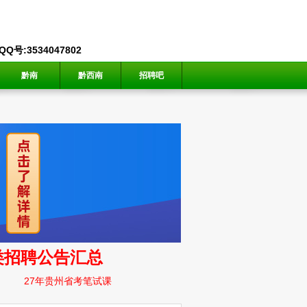
号:3534047802
黔南
黔西南
招聘吧