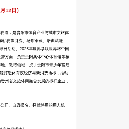
月12日）
合赛道，是
贵阳
市体育产业与城市文旅体
建“赛事引流、场馆承载、培训赋能、
球日活动、2026年世界拳联世界杯中国
运营方面，负责
贵阳
奥体中心体育馆等核
阵地。教培领域，携手
贵阳
市青少年宫启
资源打造体育夜经济与新消费地标，推动
为贵州省文旅体商融合发展的标杆企业，
位公开、自愿报名、择优聘用的用人机