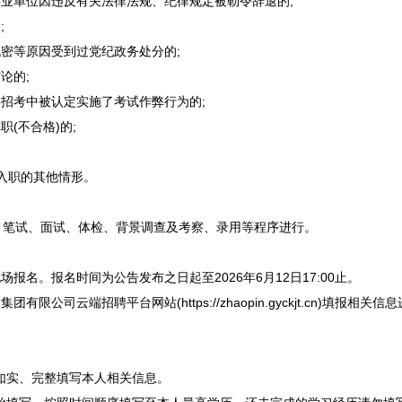
事业单位
因违反有关法律法规、纪律规定被勒令辞退的;
;
密等原因受到过党纪政务处分的;
论的;
招考中被认定实施了考试作弊行为的;
(不合格)的;
入职的其他情形。
笔试、面试、体检、背景调查及考察、录用等程序进行。
名。报名时间为公告发布之日起至2026年6月12日17:00止。
股集团有限公司云端
招聘
平台网站(https://zhaopin.gyckjt.cn)填报
。
如实、完整填写本人相关信息。