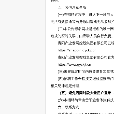
解聘。
五、其他注意事项
(一)在
招聘
过程中，进入下一环节人
无法有效接通等自身原因造成无法参加
(二)本公告报名网址是报名的唯一网
造成的应聘失误，由应聘人员自行负责
贵阳
产业发展控股集团有限公司云
https://zhaopin.gyckjt.cn
贵阳
产业发展控股集团有限公司官
https://www.gyckjt.cn
(三)未在规定时间内按要求参加笔试
(四)
招聘
工作全程接受纪检监察部门
相关纪律规定处理。
（五）避免因同时段大量用户登录
(六)本
招聘
简章由
贵阳
旅发体旅科技
六、联系方式