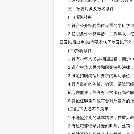
本次
招聘
岗位共计7个，
招聘
人数共
三、
招聘
对象及报名条件
(一)
招聘
对象
1.符合公开
招聘
岗位设置的学历学
2.任职条件计算年龄、工作年限、任职
日及以后出生;岗位要求40周岁及以下的，
(二)
招聘
条件
1.具有中华人民共和国国籍，拥护中
2.遵守中华人民共和国宪法和法律，
3.满足
招聘
岗位所要求的学历学位、
4.具有良好的沟通、协调、逻辑思维
5.心理健康，并具有正常履行岗位职
6.其他任职条件应符合对外发布的
(三)以下人员不予录用
1.不能坚持党的基本路线，在重大政
2.有过犯罪记录并受到判刑、处罚、