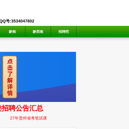
号:3534047802
黔南
黔西南
招聘吧