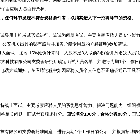
股集团有限公司云端
招聘
平台网站或以邮件、短信或电话方式通知，请应
责任由应聘人员自行承担。
程，任何环节发现不符合资格条件者，取消其进入下一
招聘
环节的资格。
试采用上机考试形式进行。笔试为闭卷考试。主要考察应聘人员专业能力
、公安机关出具的贴有照片并加盖户籍专用章的户籍证明)参加笔试。
入面试，按照 15%比例计算时，人数不足3人取前3名(含并列名次人员
体旅科技有限公司支委会研究后确定面试人员名单，并进行为期1个工作日
电话方式通知，在应聘过程中如因应聘人员个人信息不正确或通讯工具不
持线上面试。主要考察应聘人员的系统思维能力、解决问题能力、组织领
回答相关问题，面试考官现场打分。
面试满分100分，合格分数80分
，面
科技有限公司支委会批准同意，进行为期1个工作日的公示，并根据
招聘
职