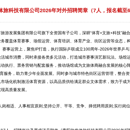
体旅科技有限公司2026年对外招聘简章（7人，报名截至6
市旅游发展集团有限公司旗下全资国有子公司，深耕“体育+文旅+科技”融
业务覆盖体育赛事、场馆运营、体育培训、体育产业、街区运营等业态，构
赛事运营上，聚焦IP打造，执行国际乒联成立100周年-2026年世界乒乓
激活城市消费，同时承接各类多元活动，打造城市赛事演艺新玩法。场馆
活动执行、票务营销与配套服务，推动场馆成为文旅体商融合发展的核心
教育服务，助力青少年全面发展。同时参与城市特色街区运营管理，整合
以市场化机制激活体育资源，以高品质供给满足群众文体需求，致力于成
实现高质量发展。
岗相适、人事相宜原则;坚持公开、平等、竞争、择优聘用原则;实行岗