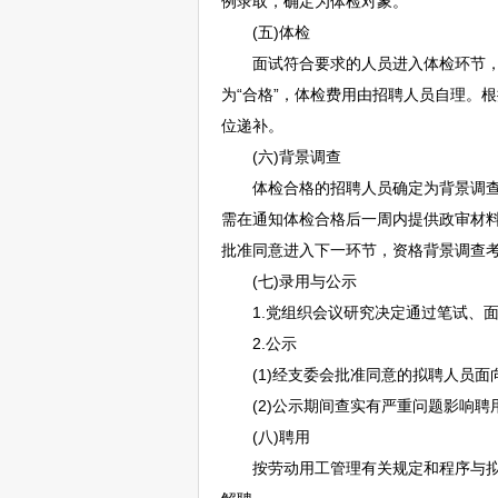
例录取，确定为体检对象。
(五)体检
面试符合要求的人员进入体检环节，
为“合格”，体检费用由
招聘
人员自理。根
位递补。
(六)背景调查
体检合格的
招聘
人员确定为背景调
需在通知体检合格后一周内提供政审材
批准同意进入下一环节，资格背景调查
(七)录用与公示
1.党组织会议研究决定通过笔试、面
2.公示
(1)经支委会批准同意的拟聘人员面
(2)公示期间查实有严重问题影响聘
(八)聘用
按劳动用工管理有关规定和程序与拟聘