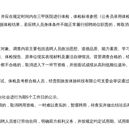
并应在规定时间内在三甲医院进行体检，体检标准参照《
公务员
录用体检
据体检结果，若应聘人员身体条件不能正常履行
招聘
岗位职责的，将取消
查对象。调查内容主要包括选聘人员政治思想、道德品质、能力素质、学
料、体检报告、原单位现实表现材料及廉洁自律情况。背景调查合格的，
考察不合格的，取消进入下一环节资格，并按面试成绩从高到低顺位递补
试、体检及考察合格人员，经
贵阳
旅发体旅科技有限公司支委会审议通
向社会进行为期5个工作日的公示。
用的，取消聘用资格。一时难以查实的，暂缓聘用，待查实并做出结论后
人员签订劳动合同，明确双方权利义务，并按规定约定试用期。试用期