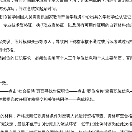
始填写，按照时间顺序填写至本人最高学历，还未完成的学习经历请勿填
依次填写，并注意核实起始时间。
书(留学回国人员需提供国家教育部留学服务中心出具的学历学位认证证
、专业技术资格证、执(职)业资格证，以及所有可用作证明的自荐材料(
写失误、照片模糊变形等原因，导致网上资格审核不通过或后续考试过程
聘用资格。
选岗位的任职要求，必须如实填写个人工作单位信息和个人主要简历，否
一致。
——点击“社会
招聘
”页面寻找对应职位——点击“职位名称”查看职位信息
并根据岗位任职资格提交相关资格附件——完成报名。
的材料，严格按照任职资格条件对应聘人员进行资格审查。资格审查合格者
究决定，最低不低于1:3比例进入笔试环节，低于1:3比例时该岗位此次