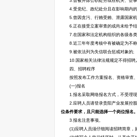
3.曾被开除公职处分或在机关、企
4.受党纪、政纪处分且在影响期内的
5.曾因贪污、行贿受贿、泄露国家机
6.正在接受立案审查的或尚未给予结
7.在国家和法定机构组织的各级各类
8.近三年年度考核中有被确定为不称职
9.被依法列为失信联合惩戒对象的;
10.国家相关法律法规规定不得
招聘
四、
招聘
程序
按照发布工作方案报名、资格审查、
(一)报名
1.报名采取网络报名方式，不受理现场报
2.应聘人员请登录
贵阳
产业发展控
位条件要求，且只能选择一个岗位报名
3.报名注意事项。
(1)应聘人员须仔细阅读
招聘
简章，