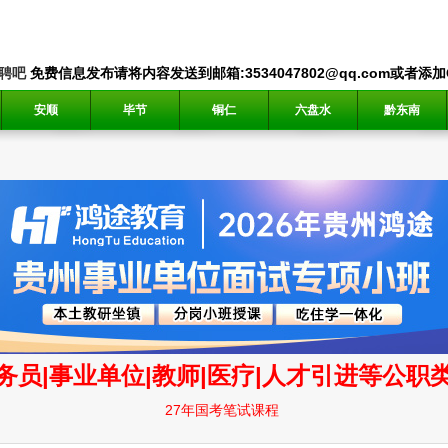
聘吧
免费信息发布请将内容发送到邮箱:3534047802@qq.com或者添加QQ
安顺
毕节
铜仁
六盘水
黔东南