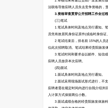
2.审核结果将通过
贵阳
产业发展控
法联络导致应聘人员失去竞争资格的，
3.
资格审查贯穿公开
招聘
工作全过
(三)笔试
1.笔试具体时间及地点另行通知。笔
员凭有效居民身份证原件(或临时身份证
2.笔试结束后，排名前 15%的人员进
位此次
招聘
取消。笔试结果经
贵阳
旅发
3.笔试时间和要求会以邮件、短信或
应聘人员放弃本次应聘。
(四)面试
1.面试具体时间及地点另行通知。
2.面试采用现场面试形式进行，不支
应聘者需在规定时间内进行自我介绍并
入计算方式保留两位小数。
3.面试成绩合格的经
贵阳
旅发体旅