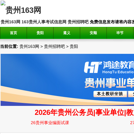
贵州163网
163贵州人事考试信息网
贵州招聘吧
免费信息发布请将内容发送到邮
首页
贵阳
遵义
安顺
毕节
当前位置:
贵州163网
>
贵州招聘吧
>
贵阳