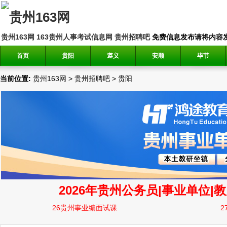
贵州163网
163贵州人事考试信息网
贵州招聘吧
免费信息发布请将内容发送到邮
首页
贵阳
遵义
安顺
毕节
当前位置:
贵州163网
>
贵州招聘吧
>
贵阳