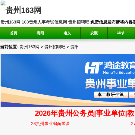
贵州163网
163贵州人事考试信息网
贵州招聘吧
免费信息发布请将内容发送到邮
首页
贵阳
遵义
安顺
毕节
当前位置:
贵州163网
>
贵州招聘吧
>
贵阳