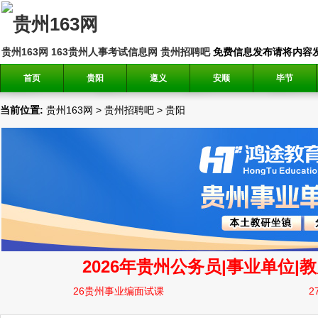
贵州163网
163贵州人事考试信息网
贵州招聘吧
免费信息发布请将内容发送到邮
首页
贵阳
遵义
安顺
毕节
当前位置:
贵州163网
>
贵州招聘吧
>
贵阳