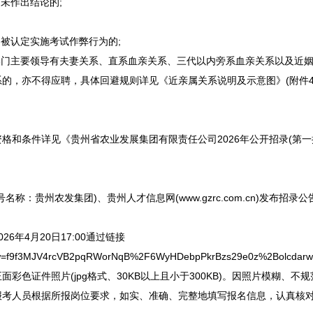
未作出结论的;
被认定实施考试作弊行为的;
门主要领导有夫妻关系、直系血亲关系、三代以内旁系血亲关系以及近姻
的，亦不得应聘，具体回避规则详见《近亲属关系说明及示意图》(附件4)
条件详见《贵州省农业发展集团有限责任公司2026年公开招录(第一批
贵州农发集团)、贵州人才信息网(www.gzrc.com.cn)发布招录公告
26年4月20日17:00通过链接
r/login/dw=f9f3MJV4rcVB2pqRWorNqB%2F6WyHDebpPkrBzs29e0
彩色证件照片(jpg格式、30KB以上且小于300KB)。因照片模糊、
报考人员根据所报岗位要求，如实、准确、完整地填写报名信息，认真核