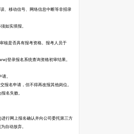
误、移动信号、网络信息中断等非招录
亦须如实填报。
小时内审核是否具有报考资格。报考人员于
e0z%2Bolcdarw)登录报名系统查询资格初审结果。
申请。
息并提交报名申请，但不得再改报其他岗位。
视为报名失败。
0z%2Bolcdarw)进行网上报名确认并向公司委托第三方
视为自动放弃。