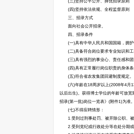
(三)坚持公平公开、择优招录原则
(四)坚持依法依规、全程监督原则
三、招录方式
面向社会公开招录。
四、招录条件
(一)具有中华人民共和国国籍，拥护
(二)具备符合岗位要求专业知识和工
(三)具有强烈的事业心、责任感和团
(四)具有正常履行岗位职责的身体条
(五)符合省农发集团回避制度规定。
(六)年龄在18周岁以上(2008年4月1
以后出生)。获得博士学位的年龄可放宽到
招录(第一批)岗位一览表》(附件1)为准
(七)不得应聘情形：
1.受到过刑事处罚、被开除公职、被
2.受到党纪或行政处分等在处分期或