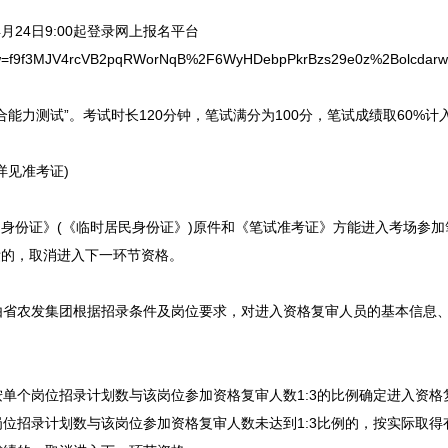
24日9:00起登录网上报名平台
r/login/dw=f9f3MJV4rcVB2pqRWorNqB%2F6WyHDebpPkrBzs29e0z
力测试”。考试时长120分钟，笔试满分为100分，笔试成绩取60%计
详见准考证)
身份证》(《临时居民身份证》)原件和《笔试准考证》方能进入考场参加
的，取消进入下一环节资格。
农发集团根据招录条件及岗位要求，对进入资格复审人员的基本信息、
个岗位招录计划数与该岗位参加资格复审人数1:3的比例确定进入资格
位招录计划数与该岗位参加资格复审人数未达到1:3比例的，按实际取