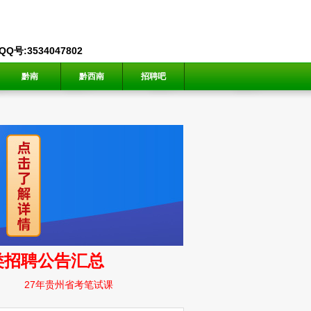
号:3534047802
黔南
黔西南
招聘吧