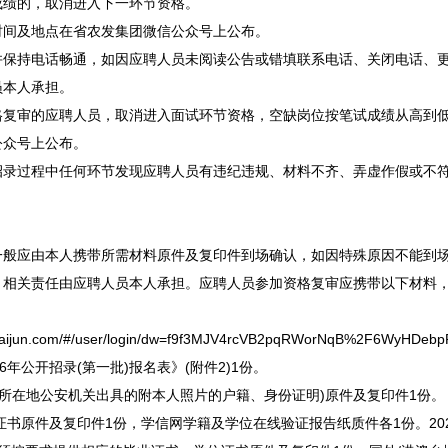
成绩的，取消进入下一环节资格。
间及地点在省农发集团微信公众号上公布。
持电话畅通，如因应聘人员未阅读公告或错填联系电话、关闭电话、更
员本人承担。
审的应聘人员，取消进入面试环节资格，空缺岗位按笔试成绩从高到低
公众号上公布。
过程中任何环节发现应聘人员有违纪违规、材料不齐、弄虚作假或不符
应由本人携带所需材料原件及复印件到场确认，如因特殊原因不能到场
，相关责任由应聘人员本人承担。应聘人员参加资格复审应携带以下材料
un.com/#/user/login/dw=f9f3MJV4rcVB2pqRWorNqB%2F6WyHDe
年公开招录(第一批)报名表》(附件2)1份。
所在地公安机关出具的附本人照片的户籍、身份证明)原件及复印件1份。
书原件及复印件1份，学信网学籍及学位在线验证报告纸质件各1份。20