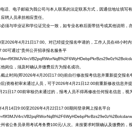
电话、电子邮箱为我公司与本人联系的法定联系方式，因通信地址填写有
，应聘人员承担相应责任。
称必须与毕业证和学位证完全一致，如专业名称后面带括号或其他说明，
0至2026年4月21日17:00。对已经提交报名申请的，工作人员在48
1日17:00可通过“贵州公开招录报名服务平
ser/login/dw=f9f3MJV4rcVB2pqRWorNqB%2F6WyHDebpPkrBzs29
其他岗位，须及时确认并缴费后方为报名成功。
间(即2026年4月20日17:00)前自行修改报考信息并重新提交报名
00后)资格初审未通过人员，可于2026年4月21日12:00前重新修改信
6年4月21日17:00前审核仍未通过的，报考人员不得再修改任何报名信息，
4日9:00至2026年4月22日17:00期间登录网上报名平台
er/login/dw=f9f3MJV4rcVB2pqRWorNqB%2F6WyHDebpPkrBzs29e
贵州省
公务员
录用考试考务费100元/人次。未按要求时限确认及缴费的，