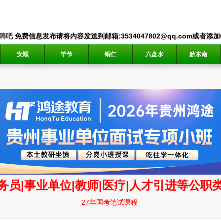
聘吧
免费信息发布请将内容发送到邮箱:3534047802@qq.com或者添加QQ
安顺
毕节
铜仁
六盘水
黔东南