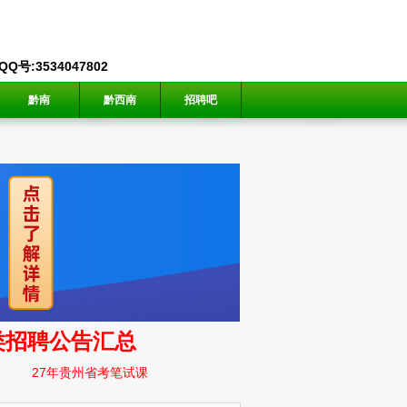
号:3534047802
黔南
黔西南
招聘吧