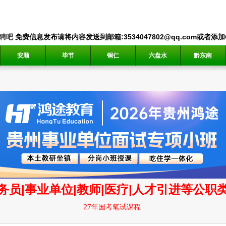
聘吧
免费信息发布请将内容发送到邮箱:3534047802@qq.com或者添加QQ
安顺
毕节
铜仁
六盘水
黔东南