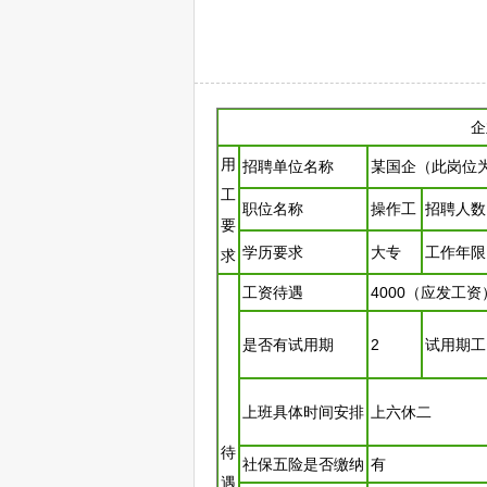
企
用
招聘
单位名称
某国企（此岗位
工
职位名称
操作工
招聘
人数
要
学历要求
大专
工作年限
求
工资待遇
4000（应发工资
是否有试用期
2
试用期工
上班具体时间安排
上六休二
待
社保五险是否缴纳
有
遇