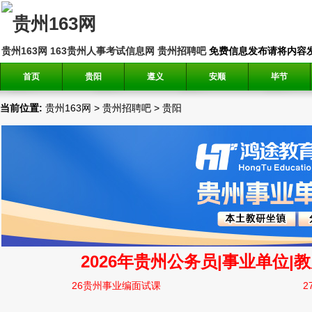
贵州163网
163贵州人事考试信息网
贵州招聘吧
免费信息发布请将内容发送到邮
首页
贵阳
遵义
安顺
毕节
当前位置:
贵州163网
>
贵州招聘吧
>
贵阳