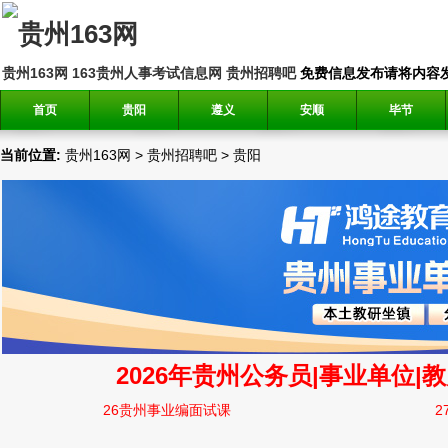
贵州163网
163贵州人事考试信息网
贵州招聘吧
免费信息发布请将内容发送到邮
首页
贵阳
遵义
安顺
毕节
当前位置:
贵州163网
>
贵州招聘吧
>
贵阳